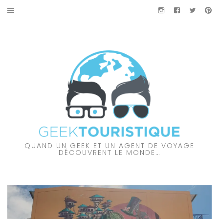
Aller
Instagram
Facebook
Twitter
Pi
au
À PROPOS DES GEEKTOURISTIQUE
contenu
PARTENARIAT
NOS VIDÉOS
NOS COUPS DE CŒUR
À DÉCOUVRIR…
QUAND UN GEEK ET UN AGENT DE VOYAGE
AMÉRIQUE DU NORD
DÉCOUVRENT LE MONDE…
AMÉRIQUE DU SUD
AUSTRALIE