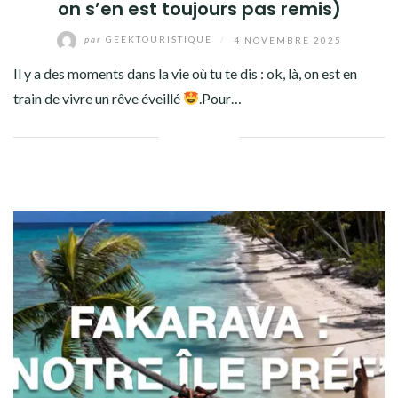
on s’en est toujours pas remis)
par
GEEKTOURISTIQUE
/
4 NOVEMBRE 2025
Il y a des moments dans la vie où tu te dis : ok, là, on est en
train de vivre un rêve éveillé
.Pour…
Facebook
Twitter
Google+
Pinterest
Linkedin