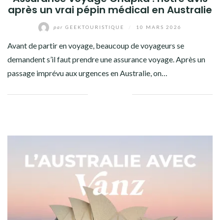
après un vrai pépin médical en Australie
par
GEEKTOURISTIQUE
/
10 MARS 2026
Avant de partir en voyage, beaucoup de voyageurs se
demandent s’il faut prendre une assurance voyage. Après un
passage imprévu aux urgences en Australie, on…
Facebook
Twitter
Google+
Pinterest
Linkedin