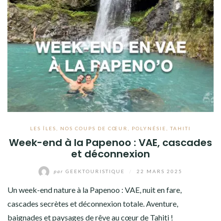
LES ÎLES
,
NOS COUPS DE CŒUR
,
POLYNÉSIE
,
TAHITI
Week-end à la Papenoo : VAE, cascades
et déconnexion
par
GEEKTOURISTIQUE
/
22 MARS 2025
Un week-end nature à la Papenoo : VAE, nuit en fare,
cascades secrètes et déconnexion totale. Aventure,
baignades et paysages de rêve au cœur de Tahiti !