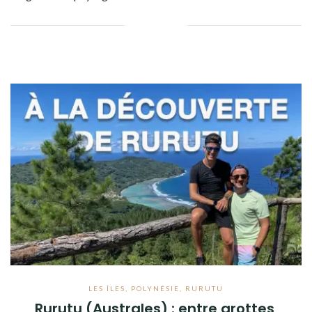
Facebook
Twitter
Google+
Pinterest
Linkedin
LES ÎLES
,
POLYNÉSIE
,
RURUTU
Rurutu (Australes) : entre grottes,