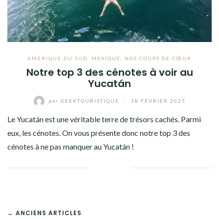
AMÉRIQUE DU SUD
,
MEXIQUE
,
NOS COUPS DE CŒUR
Notre top 3 des cénotes à voir au
Yucatán
par
GEEKTOURISTIQUE
/
18 FÉVRIER 2025
Le Yucatán est une véritable terre de trésors cachés. Parmi
eux, les cénotes. On vous présente donc notre top 3 des
cénotes à ne pas manquer au Yucatán !
Facebook
Twitter
Google+
Pinterest
Linkedin
NAVIGATION
← ANCIENS ARTICLES