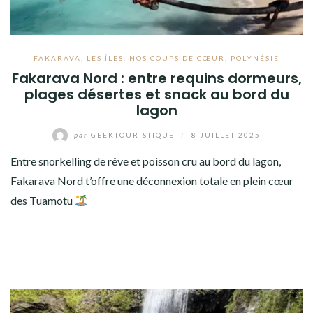
FAKARAVA
,
LES ÎLES
,
NOS COUPS DE CŒUR
,
POLYNÉSIE
Fakarava Nord : entre requins dormeurs,
plages désertes et snack au bord du
lagon
par
GEEKTOURISTIQUE
/
8 JUILLET 2025
Entre snorkelling de rêve et poisson cru au bord du lagon,
Fakarava Nord t’offre une déconnexion totale en plein cœur
des Tuamotu
Facebook
Twitter
Google+
Pinterest
Linkedin