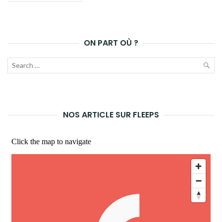
DES
ARTICLES
ON PART OÙ ?
Recherche
pour :
LAN
LA
NOS ARTICLE SUR FLEEPS
REC