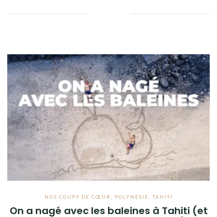
Facebook
Twitter
Google+
Pinterest
Linkedin
NOS COUPS DE CŒUR
,
POLYNÉSIE
,
TAHITI
On a nagé avec les baleines à Tahiti (et