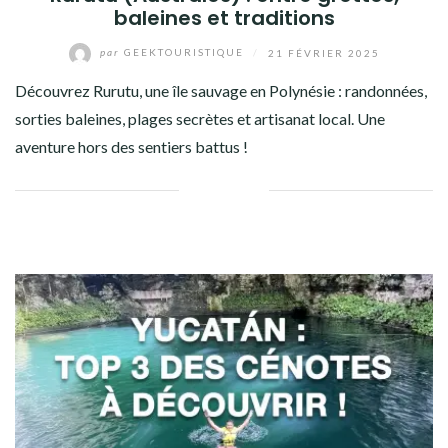
baleines et traditions
par
GEEKTOURISTIQUE
/
21 FÉVRIER 2025
Découvrez Rurutu, une île sauvage en Polynésie : randonnées,
sorties baleines, plages secrètes et artisanat local. Une
aventure hors des sentiers battus !
Facebook
Twitter
Google+
Pinterest
Linkedin