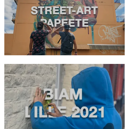
EUROPE
LES ÎLES
POLYNÉSIE FRANÇAISE
STREET-ART
Instagram
Facebook
Twitter
Pinterest