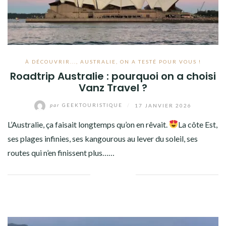
À DÉCOUVRIR...
,
AUSTRALIE
,
ON A TESTÉ POUR VOUS !
Roadtrip Australie : pourquoi on a choisi
Vanz Travel ?
par
GEEKTOURISTIQUE
/
17 JANVIER 2026
L’Australie, ça faisait longtemps qu’on en rêvait.
La côte Est,
ses plages infinies, ses kangourous au lever du soleil, ses
routes qui n’en finissent plus……
Facebook
Twitter
Google+
Pinterest
Linkedin