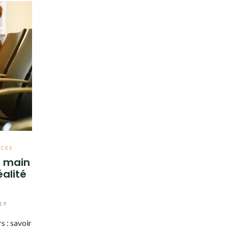
UCES
à main
éalité
19
 : savoir