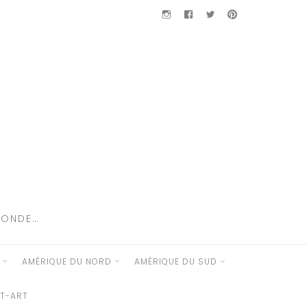
Instagram
Facebook
Twitter
Pinterest
MONDE…
AMÉRIQUE DU NORD
AMÉRIQUE DU SUD
ET-ART