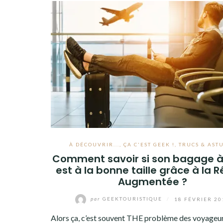
À DÉCOUVRIR...
,
ÇA C'EST GEEK !
,
TRUCS & AST
Comment savoir si son bagage 
est à la bonne taille grâce à la R
Augmentée ?
par
GEEKTOURISTIQUE
/
18 FÉVRIER 20
Alors ça, c’est souvent THE problème des voyageurs