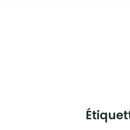
EUROPE
LES ÎLES
POLYNÉSIE FRANÇAISE
STREET-ART
Instagram
Facebook
Twitter
Pinterest
Étiquet