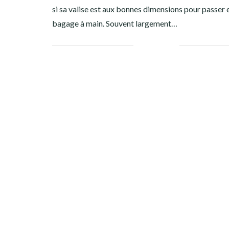
si sa valise est aux bonnes dimensions pour passer 
bagage à main. Souvent largement…
Facebook
Twitter
Google+
Pinterest
Linkedin