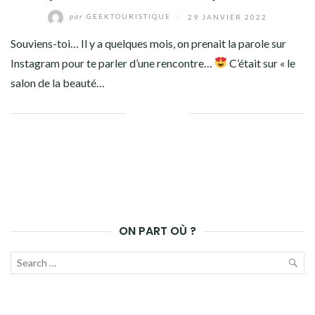
par
GEEKTOURISTIQUE
/
29 JANVIER 2022
Souviens-toi… Il y a quelques mois, on prenait la parole sur
Instagram pour te parler d’une rencontre…
C’était sur « le
salon de la beauté…
Facebook
Twitter
Google+
Pinterest
Linkedin
ON PART OÙ ?
Recherche
pour :
LAN