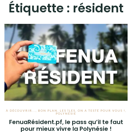
Étiquette :
résident
À DÉCOUVRIR...
,
BON PLAN
,
LES ÎLES
,
ON A TESTÉ POUR VOUS !
,
POLYNÉSIE
FenuaRésident.pf, le pass qu’il te faut
pour mieux vivre la Polynésie !