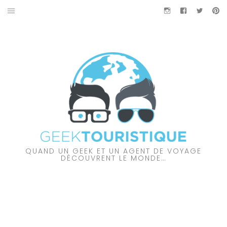
Aller
Instagram
Facebook
Twitter
Pi
au
À PROPOS DES GEEKTOURISTIQUE
contenu
PARTENARIAT
NOS VIDÉOS
NOS COUPS DE CŒUR
À DÉCOUVRIR…
QUAND UN GEEK ET UN AGENT DE VOYAGE
AMÉRIQUE DU NORD
DÉCOUVRENT LE MONDE…
AMÉRIQUE DU SUD
AUSTRALIE