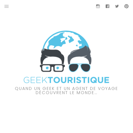
Aller
Instagram
Facebook
Twitter
Pi
au
À PROPOS DES GEEKTOURISTIQUE
contenu
PARTENARIAT
NOS VIDÉOS
NOS COUPS DE CŒUR
À DÉCOUVRIR…
QUAND UN GEEK ET UN AGENT DE VOYAGE
AMÉRIQUE DU NORD
DÉCOUVRENT LE MONDE…
AMÉRIQUE DU SUD
AUSTRALIE