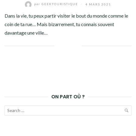
par
GEEKTOURISTIQUE
/
4 MARS 2021
Dans la vie, tu peux partir visiter le bout du monde comme le
coin de ta rue… Mais bizarrement, tu connais souvent
davantage une ville…
Facebook
Twitter
Google+
Pinterest
Linkedin
ON PART OÙ ?
Recherche
pour :
LAN
LA