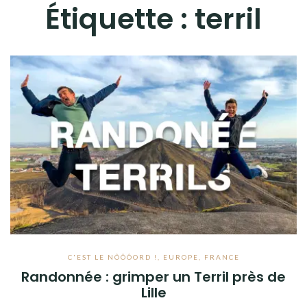
Étiquette :
terril
C'EST LE NÔÔÔORD !
,
EUROPE
,
FRANCE
Randonnée : grimper un Terril près de
Lille