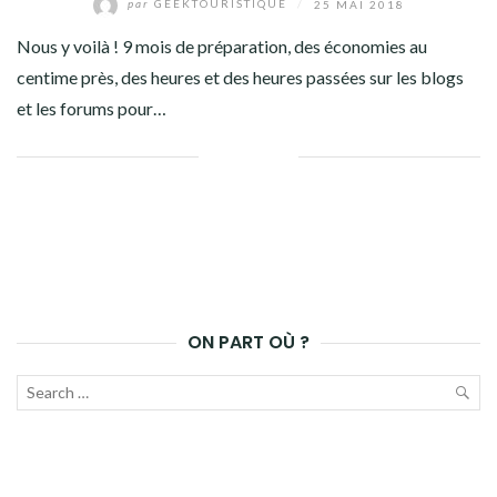
par
GEEKTOURISTIQUE
/
25 MAI 2018
Nous y voilà ! 9 mois de préparation, des économies au
centime près, des heures et des heures passées sur les blogs
et les forums pour…
Facebook
Twitter
Google+
Pinterest
Linkedin
ON PART OÙ ?
Recherche
pour :
LAN
LA