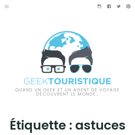
Aller
Instagram
Facebook
Twitter
Pi
au
À PROPOS DES GEEKTOURISTIQUE
contenu
PARTENARIAT
NOS VIDÉOS
NOS COUPS DE CŒUR
À DÉCOUVRIR…
QUAND UN GEEK ET UN AGENT DE VOYAGE
AMÉRIQUE DU NORD
DÉCOUVRENT LE MONDE…
AMÉRIQUE DU SUD
Étiquette :
astuces
AUSTRALIE