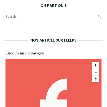
ON PART OÙ ?
Recherche
pour :
LAN
LA
NOS ARTICLE SUR FLEEPS
REC