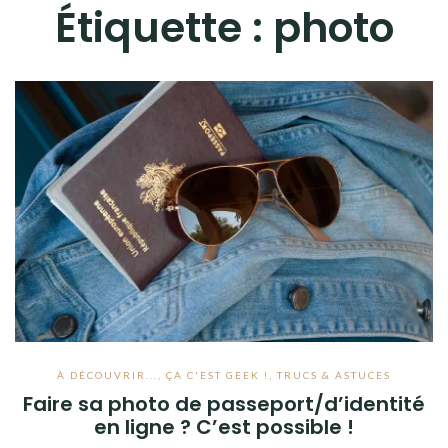
Étiquette :
photo
À DÉCOUVRIR...
,
ÇA C'EST GEEK !
,
TRUCS & ASTUCES
Faire sa photo de passeport/d’identité
en ligne ? C’est possible !