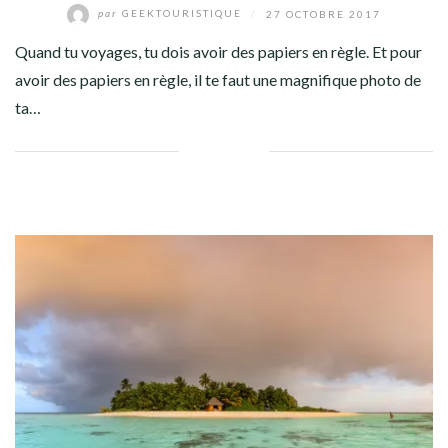
par
GEEKTOURISTIQUE
/
27 OCTOBRE 2017
Quand tu voyages, tu dois avoir des papiers en règle. Et pour
avoir des papiers en règle, il te faut une magnifique photo de
ta…
Facebook
Twitter
Google+
Pinterest
Linkedin