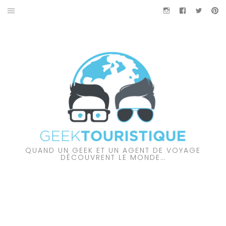
Aller
Instagram
Facebook
Twitter
Pi
au
À PROPOS DES GEEKTOURISTIQUE
contenu
PARTENARIAT
NOS VIDÉOS
NOS COUPS DE CŒUR
À DÉCOUVRIR…
QUAND UN GEEK ET UN AGENT DE VOYAGE
AMÉRIQUE DU NORD
DÉCOUVRENT LE MONDE…
AMÉRIQUE DU SUD
AUSTRALIE