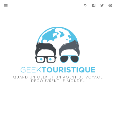
Aller
Instagram
Facebook
Twitter
Pi
au
À PROPOS DES GEEKTOURISTIQUE
contenu
PARTENARIAT
NOS VIDÉOS
NOS COUPS DE CŒUR
À DÉCOUVRIR…
QUAND UN GEEK ET UN AGENT DE VOYAGE
AMÉRIQUE DU NORD
DÉCOUVRENT LE MONDE…
AMÉRIQUE DU SUD
AUSTRALIE