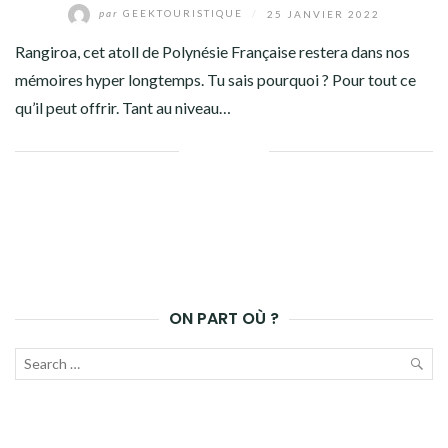
par
GEEKTOURISTIQUE
/
25 JANVIER 2022
Rangiroa, cet atoll de Polynésie Française restera dans nos
mémoires hyper longtemps. Tu sais pourquoi ? Pour tout ce
qu’il peut offrir. Tant au niveau…
Facebook
Twitter
Google+
Pinterest
Linkedin
ON PART OÙ ?
Recherche
pour :
LAN
LA