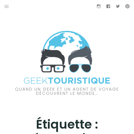
Aller
Instagram
Facebook
Twitter
Pi
au
À PROPOS DES GEEKTOURISTIQUE
contenu
PARTENARIAT
NOS VIDÉOS
NOS COUPS DE CŒUR
À DÉCOUVRIR…
QUAND UN GEEK ET UN AGENT DE VOYAGE
AMÉRIQUE DU NORD
DÉCOUVRENT LE MONDE…
AMÉRIQUE DU SUD
Étiquette :
AUSTRALIE