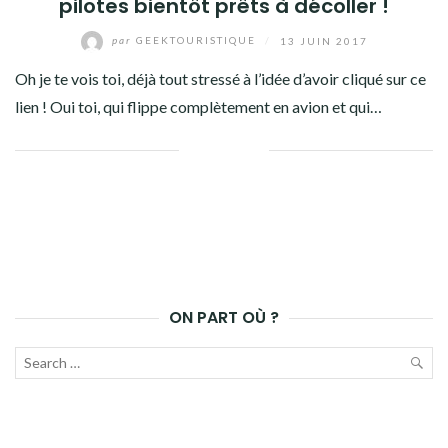
pilotes bientôt prêts à décoller !
par
GEEKTOURISTIQUE
/
13 JUIN 2017
Oh je te vois toi, déjà tout stressé à l’idée d’avoir cliqué sur ce
lien ! Oui toi, qui flippe complètement en avion et qui…
Facebook
Twitter
Google+
Pinterest
Linkedin
ON PART OÙ ?
Recherche
pour :
LAN
LA