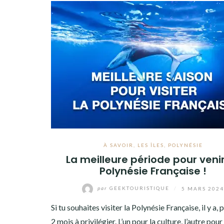
À SAVOIR
,
LES ÎLES
,
POLYNÉSIE
La meilleure période pour veni
Polynésie Française !
par
GEEKTOURISTIQUE
/
5 MARS 202
Si tu souhaites visiter la Polynésie Française, il y a, 
2 mois à privilégier. L’un pour la culture, l’autre pour