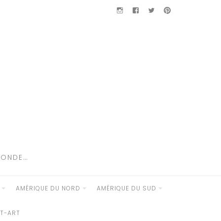
Instagram
Facebook
Twitter
Pinterest
MONDE…
AMÉRIQUE DU NORD
AMÉRIQUE DU SUD
ET-ART