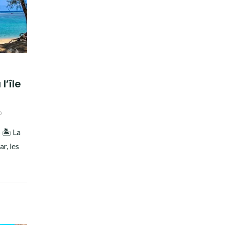
’île
0
s 🏝 La
r, les