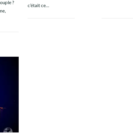
ouple ?
c’était ce…
me,
Facebook
Twitter
Google+
Pinterest
Linkedin