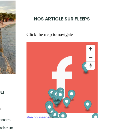
LANCER
LA
NOS ARTICLE SUR FLEEPS
RECHERCHE
au
3
cances
ndre un