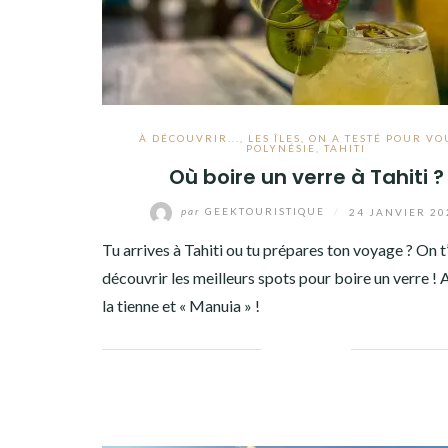
À DÉCOUVRIR...
,
LES ÎLES
,
ON A TESTÉ POUR VOU
POLYNÉSIE
,
TAHITI
Où boire un verre à Tahiti ?
par
GEEKTOURISTIQUE
/
24 JANVIER 20
Tu arrives à Tahiti ou tu prépares ton voyage ? On t’
découvrir les meilleurs spots pour boire un verre !
la tienne et « Manuia » !
Facebook
Twitter
Google+
Pinterest
Linkedin