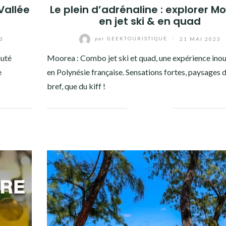
Vallée
Le plein d’adrénaline : explorer M
en jet ski & en quad
23
par
GEEKTOURISTIQUE
/
21 MAI 2023
auté
Moorea : Combo jet ski et quad, une expérience inou
e
en Polynésie française. Sensations fortes, paysages d
bref, que du kiff !
Facebook
Twitter
Google+
Pinterest
Linkedin