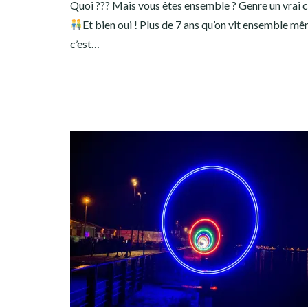
Quoi ??? Mais vous êtes ensemble ? Genre un vrai c
Et bien oui ! Plus de 7 ans qu’on vit ensemble mê
c’est…
Facebook
Twitter
Google+
Pinterest
Linkedin