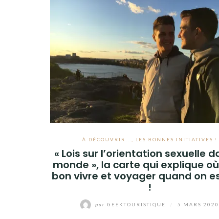
À DÉCOUVRIR...
,
LES BONNES INITIATIVES !
« Lois sur l’orientation sexuelle d
monde », la carte qui explique où i
bon vivre et voyager quand on e
!
par
GEEKTOURISTIQUE
/
5 MARS 202