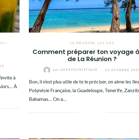
S !
,
LA RÉUNION
,
LES ÎLES
Comment préparer ton voyage à l
de La Réunion ?
23
par
GEEKTOURISTIQUE
/
23 OCTOBRE 202
invite à
Bon, il n’est plus utile de te le préciser, on aime les île
 Alors… À
Polynésie Française, la Guadeloupe, Tenerife, Zanziba
Bahamas… On a…
Facebook
Twitter
Google+
Pinterest
Linkedin