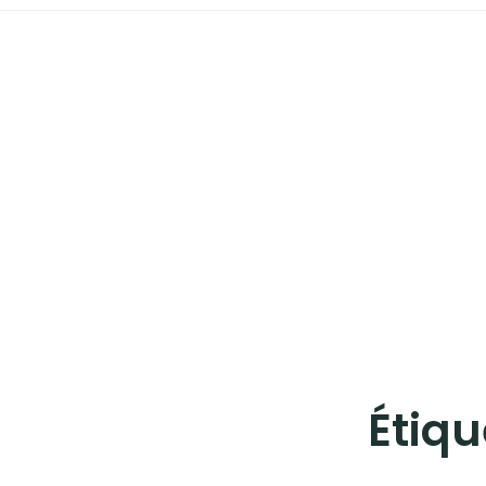
EUROPE
LES ÎLES
POLYNÉSIE FRANÇAISE
STREET-ART
Instagram
Facebook
Twitter
Pinterest
Étiqu