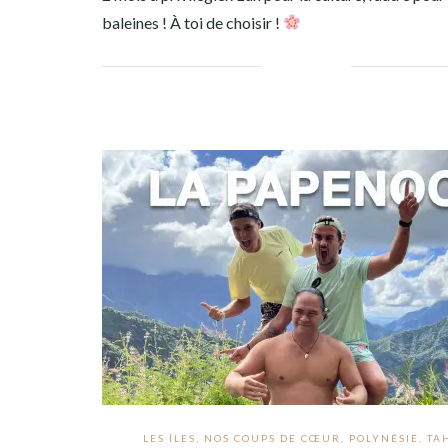
baleines ! À toi de choisir !
Facebook
Twitter
Google+
Pinterest
Linkedin
LES ÎLES
,
NOS COUPS DE CŒUR
,
POLYNÉSIE
,
TA