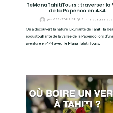
TeManaTahitiTours : traverser la 
de la Papenoo en 4×4
par
GEEKTOURISTIQUE
/
8 JUILLET 20
On a découvert la nature luxuriante de Tahiti, la be
époustouflante de la vallée de la Papenoo lors d’un
aventure en 4×4 avec Te Mana Tahiti Tours.
Facebook
Twitter
Google+
Pinterest
Linkedin