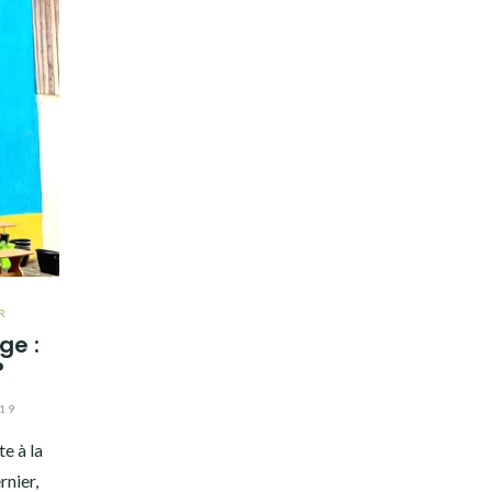
R
ge :
?
19
e à la
rnier,