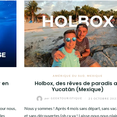
AMÉRIQUE DU SUD
,
MEXIQUE
r en
Holbox, des rêves de paradis 
Yucatán (Mexique)
4
par
GEEKTOURISTIQUE
/
21 OCTOBRE 202
pour nous,
Nous y sommes ! Après 4 mois sans départ, sans va
 les
et sans découvertes (oh ça va ! Laisse-nous nous plai