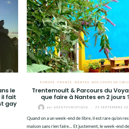
EUROPE
,
FRANCE
,
NANTES
,
NOS COUPS DE CŒU
ans le
Trentemoult & Parcours du Voya
l fait
que faire à Nantes en 2 jours 
st gay
par
GEEKTOURISTIQUE
/
25 SEPTEMBRE 20
Quand on a un week-end de libre, il est rare qu’on rest
0
maison sans rien faire… Et justement, le week-end de